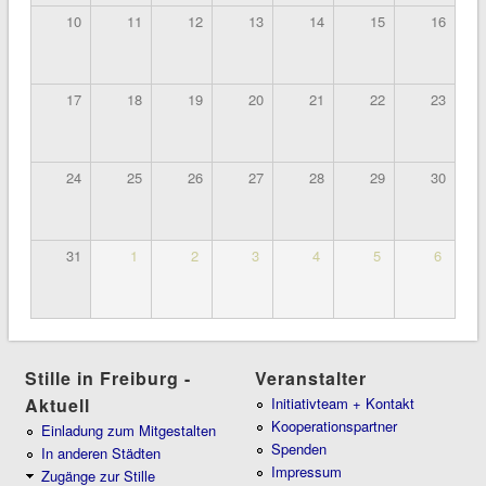
10
11
12
13
14
15
16
17
18
19
20
21
22
23
24
25
26
27
28
29
30
31
1
2
3
4
5
6
Stille in Freiburg -
Veranstalter
Aktuell
Initiativteam + Kontakt
Kooperationspartner
Einladung zum Mitgestalten
Spenden
In anderen Städten
Impressum
Zugänge zur Stille