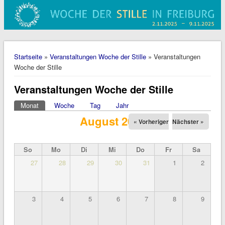
Sie sind hier
Startseite
»
Veranstaltungen Woche der Stille
» Veranstaltungen
Woche der Stille
Veranstaltungen Woche der Stille
Monat
(aktiver Reiter)
Woche
Tag
Jahr
Haupt-Reiter
August 2025
« Vorheriger
Nächster »
So
Mo
Di
Mi
Do
Fr
Sa
27
28
29
30
31
1
2
3
4
5
6
7
8
9