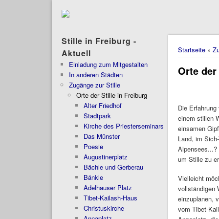
Stille in Freiburg -
Sie sind 
Startseite
»
Zu
Aktuell
Einladung zum Mitgestalten
Orte der 
In anderen Städten
Zugänge zur Stille
Orte der Stille in Freiburg
Alter Friedhof
Die Erfahrung 
Stadtpark
einem stillen
Kirche des Priesterseminars
einsamen Gipf
Das Münster
Land, im Sich-
Poesie
Alpensees...? 
Augustinerplatz
um Stille zu e
Bächle und Gerberau
Bänkle
Vielleicht möc
Adelhauser Platz
vollständigen
Tibet-Kailash-Haus
einzuplanen, v
Christuskirche
vom Tibet-Kail
Annaplatz