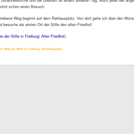
e Johanneskirche und die Dreisam an einem anderen Tag. Auch jeder der ang
n lohnt schon einen Besuch.
hriebene Weg beginnt auf dem Rathausplatz. Von dort gehe ich über den Münst
d besuche als ersten Ort der Stille den alten Friedhof.
e der Stille in Freiburg/ Alter Friedhof
)
in Weg der Stille in Freiburg. Einleitungstext