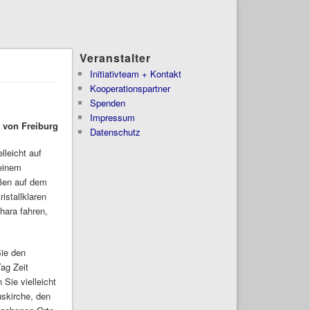
Veranstalter
Initiativteam + Kontakt
Kooperationspartner
Spenden
Impressum
t von Freiburg
Datenschutz
lleicht auf
 einem
ußen auf dem
istallklaren
hara fahren,
Sie den
Tag Zeit
 Sie vielleicht
uskirche, den