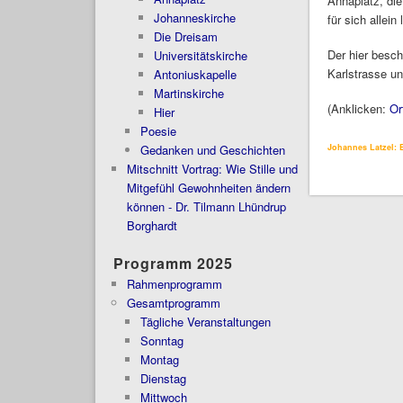
Annaplatz, di
Johanneskirche
für sich allei
Die Dreisam
Der hier besc
Universitätskirche
Karlstrasse un
Antoniuskapelle
Martinskirche
(Anklicken:
Ort
Hier
Poesie
Gedanken und Geschichten
Johannes Latzel: E
Mitschnitt Vortrag: Wie Stille und
Mitgefühl Gewohnheiten ändern
können - Dr. Tilmann Lhündrup
Borghardt
Programm 2025
Rahmenprogramm
Gesamtprogramm
Tägliche Veranstaltungen
Sonntag
Montag
Dienstag
Mittwoch