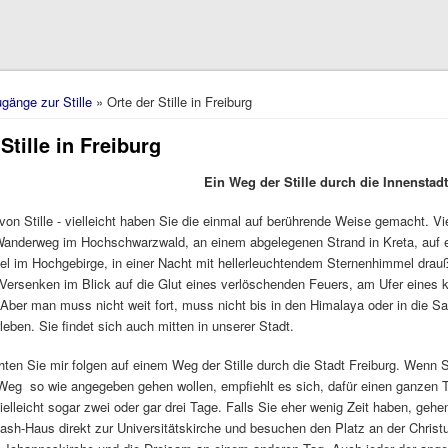
hier
gänge zur Stille
» Orte der Stille in Freiburg
Stille in Freiburg
Ein Weg der Stille durch die Innenstad
von Stille - vielleicht haben Sie die einmal auf berührende Weise gemacht. Vie
 Wanderweg im Hochschwarzwald, an einem abgelegenen Strand in Kreta, auf
el im Hochgebirge, in einer Nacht mit hellerleuchtendem Sternenhimmel dra
Versenken im Blick auf die Glut eines verlöschenden Feuers, am Ufer eines kr
Aber man muss nicht weit fort, muss nicht bis in den Himalaya oder in die Sa
rleben. Sie findet sich auch mitten in unserer Stadt.
hten Sie mir folgen auf einem Weg der Stille durch die Stadt Freiburg. Wenn 
 Weg so wie angegeben gehen wollen, empfiehlt es sich, dafür einen ganzen 
ielleicht sogar zwei oder gar drei Tage. Falls Sie eher wenig Zeit haben, gehen
ash-Haus direkt zur Universitätskirche und besuchen den Platz an der Christ