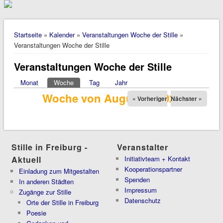
Sie sind hier
Startseite
»
Kalender
»
Veranstaltungen Woche der Stille
»
Veranstaltungen Woche der Stille
Veranstaltungen Woche der Stille
Monat
Woche
(aktiver Reiter)
Tag
Jahr
Haupt-Reiter
Woche von August 9, 2026
« Vorheriger
Nächster »
Stille in Freiburg -
Veranstalter
Aktuell
Initiativteam + Kontakt
Kooperationspartner
Einladung zum Mitgestalten
Spenden
In anderen Städten
Impressum
Zugänge zur Stille
Datenschutz
Orte der Stille in Freiburg
Poesie