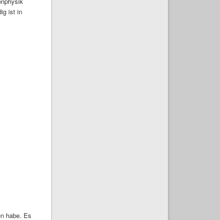
enphysik
g ist in
en habe. Es