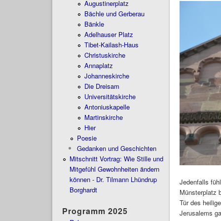
Augustinerplatz
Bächle und Gerberau
Bänkle
Adelhauser Platz
Tibet-Kailash-Haus
Christuskirche
Annaplatz
Johanneskirche
Die Dreisam
Universitätskirche
Antoniuskapelle
Martinskirche
Hier
Poesie
Gedanken und Geschichten
Mitschnitt Vortrag: Wie Stille und
Mitgefühl Gewohnheiten ändern
können - Dr. Tilmann Lhündrup
Jedenfalls füh
Borghardt
Münsterplatz 
Tür des heilig
Programm 2025
Jerusalems gal