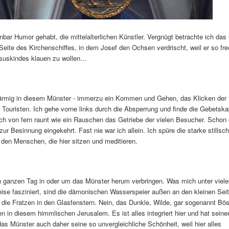
nbar Humor gehabt, die mittelalterlichen Künstler. Vergnügt betrachte ich das
 Seite des Kirchenschiffes, in dem Josef den Ochsen verdrischt, weil er so fre
suskindes klauen zu wollen...
lärmig in diesem Münster - immerzu ein Kommen und Gehen, das Klicken der
Touristen. Ich gehe vorne links durch die Absperrung und finde die Gebetskape
noch von fern raunt wie ein Rauschen das Getriebe der vielen Besucher. Schon o
 zur Besinnung eingekehrt. Fast nie war ich allein. Ich spüre die starke stills
 den Menschen, die hier sitzen und meditieren.
n ganzen Tag in oder um das Münster herum verbringen. Was mich unter viel
ise fasziniert, sind die dämonischen Wasserspeier außen an den kleinen Sei
die Fratzen in den Glasfenstern. Nein, das Dunkle, Wilde, gar sogenannt Böse
 in diesem himmlischen Jerusalem. Es ist alles integriert hier und hat seine
 das Münster auch daher seine so unvergleichliche Schönheit, weil hier alles