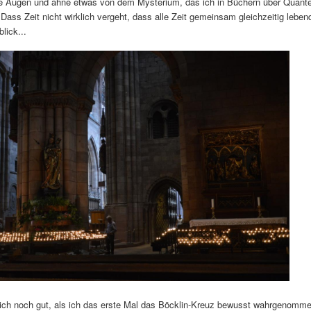
e Augen und ahne etwas von dem Mysterium, das ich in Büchern über Quant
Dass Zeit nicht wirklich vergeht, dass alle Zeit gemeinsam gleichzeitig lebendi
lick...
mich noch gut, als ich das erste Mal das Böcklin-Kreuz bewusst wahrgenomm