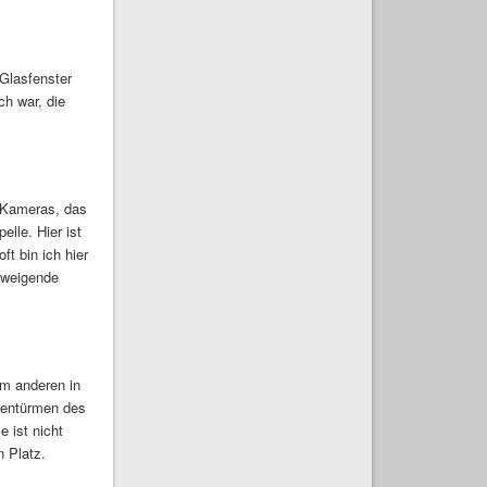
 Glasfenster
ch war, die
 Kameras, das
lle. Hier ist
ft bin ich hier
chweigende
em anderen in
tentürmen des
 ist nicht
n Platz.