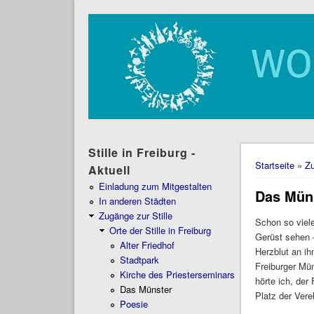
Stille in Freiburg -
Sie sind 
Startseite
»
Zu
Aktuell
Einladung zum Mitgestalten
Das Mün
In anderen Städten
Zugänge zur Stille
Schon so viele
Orte der Stille in Freiburg
Gerüst sehen 
Alter Friedhof
Herzblut an i
Stadtpark
Freiburger Mün
Kirche des Priesterseminars
hörte ich, der
Das Münster
Platz der Vere
Poesie