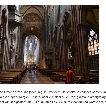
von Opfer-Kerzen, die jeden Tag neu vor dem Marienaltar entzündet werden, l
ele Anliegen, Sorgen, Ängste, oder vielleicht auch Dankgebete, hierhergetra
icht wirklich gestört, die Stille, durch all die vielen Menschen und Geräusche h