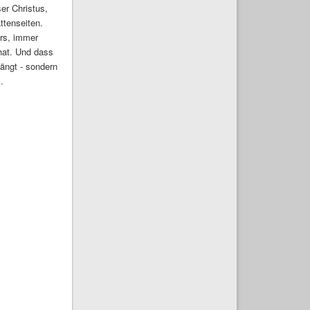
ser Christus,
ttenseiten.
ers, immer
 hat. Und dass
ängt - sondern
.