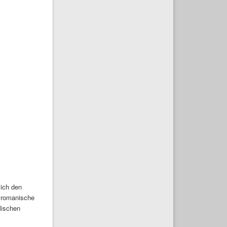
 ich den
e romanische
lischen